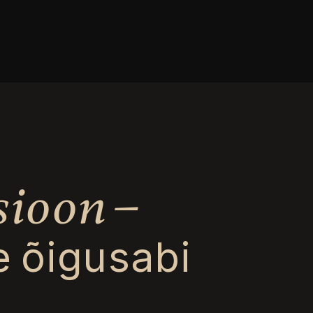
sioon –
e õigusabi