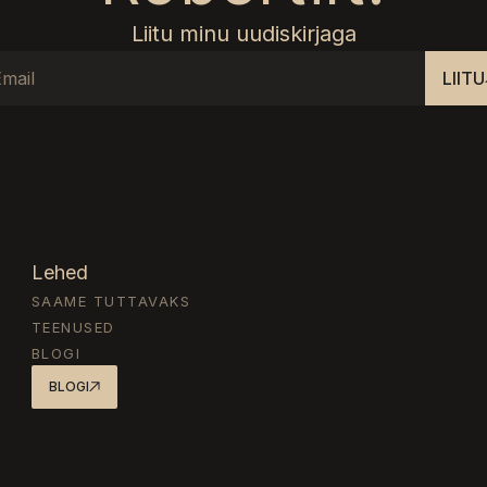
Liitu minu uudiskirjaga
LIITU
Lehed
SAAME TUTTAVAKS
TEENUSED
BLOGI
BLOGI