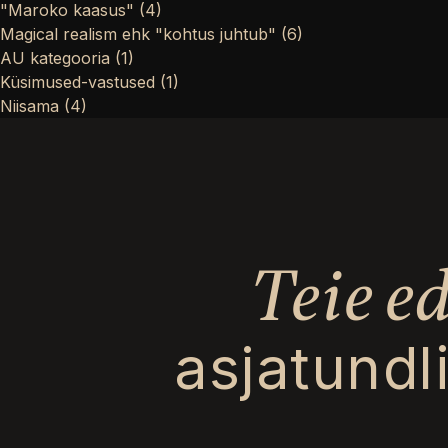
"Maroko kaasus"
(4)
Magical realism ehk "kohtus juhtub"
(6)
AU kategooria
(1)
Küsimused-vastused
(1)
Niisama
(4)
Teie e
asjatundl