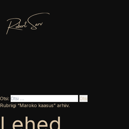
Otsi:
Rubriigi “Maroko kaasus” arhiiv.
Lehed