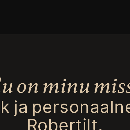
du on minu mis
ik ja personaaln
Robertilt.