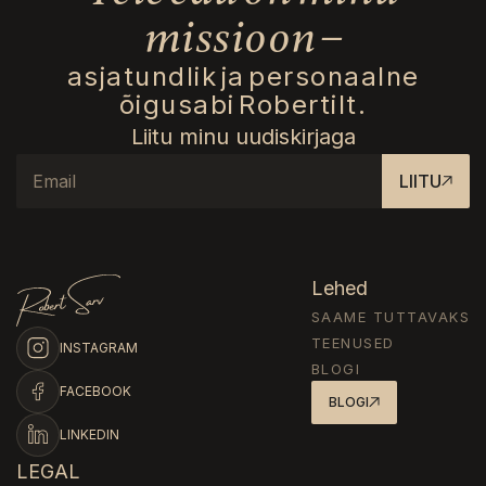
missioon –
asjatundlik ja personaalne
õigusabi Robertilt.
Liitu minu uudiskirjaga
LIITU
Lehed
SAAME TUTTAVAKS
TEENUSED
INSTAGRAM
BLOGI
FACEBOOK
BLOGI
LINKEDIN
LEGAL